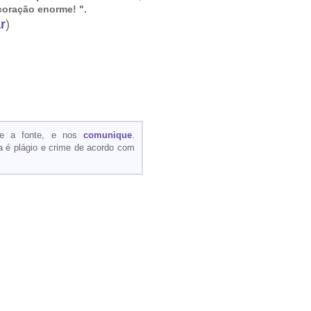
oração enorme! ".
r
)
ite a fonte, e nos
comunique
.
a é plágio e crime de acordo com